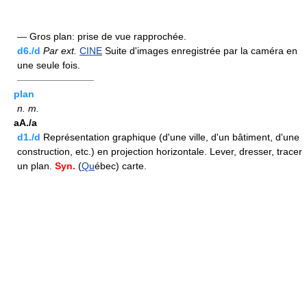
—
Gros plan: prise de vue rapprochée.
d6./d
Par ext.
CINE
Suite d'images enregistrée par la caméra en
une seule fois.
————————
plan
n.
m.
aA./a
d1./d
Représentation graphique (d'une ville, d'un bâtiment, d'une
construction, etc.) en projection horizontale. Lever, dresser, tracer
un plan.
Syn.
(
Qu
ébec) carte.