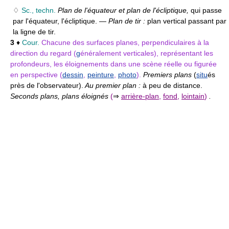
♢
Sc., techn.
Plan de l'équateur et plan de l'écliptique,
qui passe
par l'équateur, l'écliptique. —
Plan de tir :
plan vertical passant par
la ligne de tir.
3
♦
Cour.
Chacune des surfaces planes, perpendiculaires à la
direction du regard (
g
énéralement verticales), représentant les
profondeurs, les éloignements dans une scène réelle ou figurée
en perspective (
dessin
,
peinture
,
photo
).
Premiers plans
(
situ
és
près de l'observateur).
Au premier plan :
à peu de distance.
Seconds plans, plans éloignés
(
⇒
arrière-plan
,
fond
,
lointain
)
.