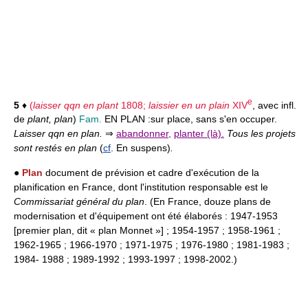
e
5
♦
(
laisser qqn en plant
1808;
laissier en un plain
XIV
, avec infl.
de
plant, plan
)
Fam.
EN PLAN :
sur place, sans s'en occuper.
Laisser qqn en plan.
⇒
abandonner
,
planter (là).
Tous les projets
sont restés en plan
(
cf
. En suspens)
.
●
Plan
document de prévision et cadre d'exécution de la
planification en France, dont l'institution responsable est le
Commissariat général du plan
. (En France, douze plans de
modernisation et d'équipement ont été élaborés : 1947-1953
[premier plan, dit « plan Monnet »] ; 1954-1957 ; 1958-1961 ;
1962-1965 ; 1966-1970 ; 1971-1975 ; 1976-1980 ; 1981-1983 ;
1984- 1988 ; 1989-1992 ; 1993-1997 ; 1998-2002.)