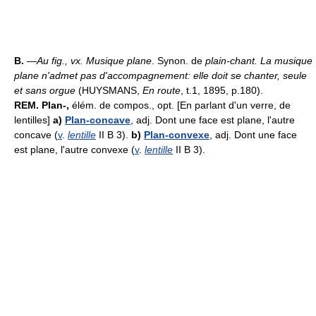
B.
—
Au fig., vx.
Musique plane
. Synon. de
plain-chant.
La musique
plane n'admet pas d'accompagnement: elle doit se chanter, seule
et sans orgue
(HUYSMANS,
En route
, t.1, 1895, p.180).
REM.
Plan-,
élém. de compos., opt. [En parlant d'un verre, de
lentilles]
a)
Plan-concave
, adj. Dont une face est plane, l'autre
concave (
v
.
lentille
II B 3).
b)
Plan-convexe
, adj. Dont une face
est plane, l'autre convexe (
v
.
lentille
II B 3).