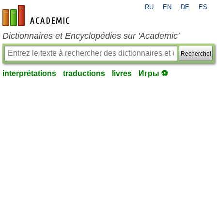
RU
EN
DE
ES
fr-academic.com
Dictionnaires et Encyclopédies sur 'Academic'
Recherche!
interprétations
traductions
livres
Игры ⚽