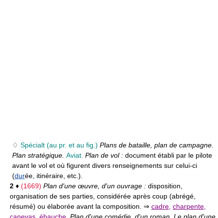
♢
Spécialt
(au pr. et au fig.)
Plans de bataille, plan de campagne.
Plan stratégique.
Aviat.
Plan de vol :
document établi par le pilote
avant le vol et où figurent divers renseignements sur celui-ci
(
dur
ée, itinéraire, etc.).
2
♦
(1669)
Plan d'une œuvre, d'un ouvrage :
disposition,
organisation de ses parties, considérée après coup (abrégé,
résumé) ou élaborée avant la composition. ⇒
cadre
,
charpente
,
canevas
,
ébauche
.
Plan d'une comédie, d'un roman. Le plan d'une