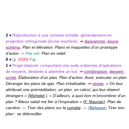
2
♦
Reproduction à une certaine échelle, généralement en
projection orthogonale (d'une machine).
⇒
diagramme
,
épure
,
schéma
.
Plan et élévation. Plans et maquettes d'un prototype
d'avion.
—
Par ext.
Plan en relief.
II
♦
(
v
. 1600)
Fig.
1
♦
Projet élaboré, comportant une suite ordonnée d'opérations,
de moyens, destinée à atteindre un but.
⇒
combinaison
,
dessein
,
projet
.
Élaboration d'un plan. Plan d'action. Avoir, exécuter un plan.
Déranger les plans de qqn. Plan irréalisable.
⇒
utopie
.
« On leur
attribuait une préméditation, un plan, un calcul, qui leur étaient
étrangers »
(
Michelet
)
. « D'ailleurs, à quoi bon m'encombrer d'un
plan ? Mieux valait me fier à l'inspiration »
(
F. Mauriac
)
. Plan de
carrière.
—
Tirer des plans sur la
comète
.
—
(
Belgique
)
Tirer son
plan :
se débrouiller.