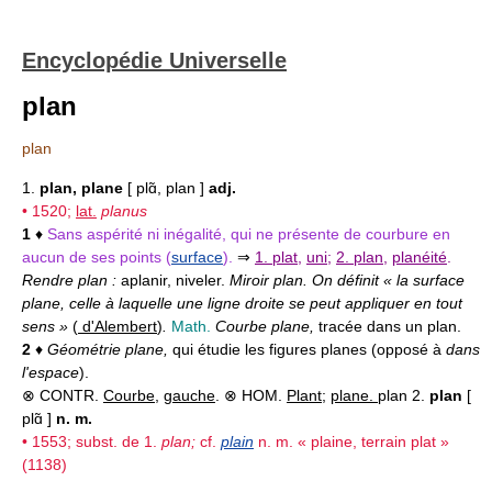
Encyclopédie Universelle
plan
plan
1.
plan, plane
[ plɑ̃, plan ]
adj.
• 1520;
lat.
planus
1
♦
Sans aspérité ni inégalité, qui ne présente de courbure en
aucun de ses points (
surface
).
⇒
1. plat
,
uni
;
2. plan
,
planéité
.
Rendre plan :
aplanir, niveler.
Miroir plan. On définit « la surface
plane, celle à laquelle une ligne droite se peut appliquer en tout
sens »
(
d'Alembert
)
.
Math.
Courbe plane,
tracée dans un plan.
2
♦
Géométrie plane,
qui étudie les figures planes (opposé à
dans
l'espace
).
⊗ CONTR.
Courbe
,
gauche
. ⊗ HOM.
Plant
;
plane.
plan 2.
plan
[
plɑ̃ ]
n. m.
• 1553; subst. de 1.
plan;
cf.
plain
n. m. « plaine, terrain plat »
(1138)