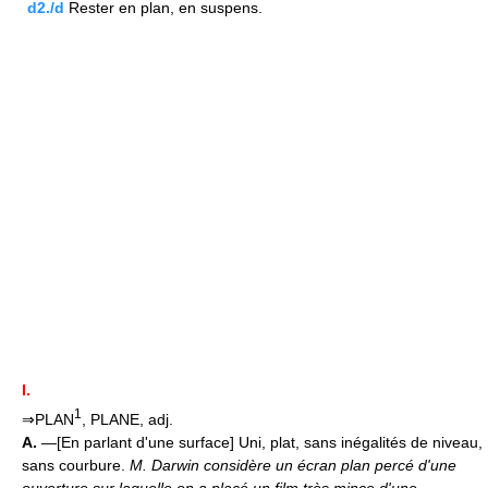
d2./d
Rester en plan, en suspens.
I.
1
⇒PLAN
, PLANE, adj.
A.
—[En parlant d'une surface] Uni, plat, sans inégalités de niveau,
sans courbure.
M. Darwin considère un écran plan percé d'une
ouverture sur laquelle on a placé un film très mince d'une