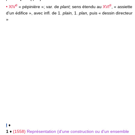
e
e
•
XIV
« pépinière »; var. de
plant;
sens étendu au
XVI
, « assiette
d'un édifice », avec infl. de 1.
plain,
1.
plan,
puis « dessin directeur
»
I
♦
1
♦
(1558)
Représentation (d'une construction ou d'un ensemble