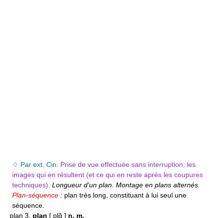
♢
Par ext. Cin.
Prise de vue effectuée sans interruption; les
images qui en résultent (et ce qui en reste après les coupures
techniques).
Longueur d'un plan. Montage en plans alternés.
Plan-séquence
:
plan très long, constituant à lui seul une
séquence.
plan 3.
plan
[ plɑ̃ ]
n. m.