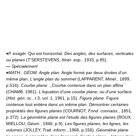
♦
P. exagér.
Qui est horizontal.
Des angles, des surfaces, verticales
ou planes
(T'SERSTEVENS,
Itinér. esp.
, 1933, p.85).
—
Spécialement
♦
MATH., GÉOM.
Angle plan
. Angle formé par deux droites d'un
même plan.
L'angle plan du sommet
(LAPPARENT,
Minér.
, 1899,
p.516).
Courbe plane
. ,,Courbe contenue dans un plan affine``
(CHAMB. 1981).
L'équation d'une courbe plane, ou d'une surface
(
Hist. gén. sc.
, t.3, vol. 1, 1961, p.15).
Figure plane
. Figure
contenue tout entière dans un même plan.
Démontrer certaines
propriétés des figures planes
(COURNOT,
Fond. connaiss.
, 1851,
p.372).
La géométrie plane est l'étude des figures planes
(ROUX,
MIELLOU,
Géom.
, 1946, p.9).
Les figures planes, les lignes, les
volumes
(JOLLEY,
Trait. inform.
, 1968, p.156).
Géométrie plane