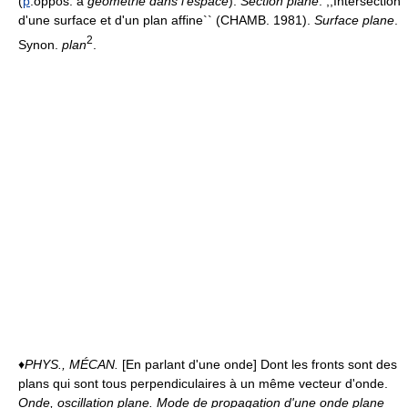
(
p
.oppos. à
géométrie dans l'espace
).
Section plane
. ,,Intersection
d'une surface et d'un plan affine`` (CHAMB. 1981).
Surface plane
.
2
Synon.
plan
.
♦
PHYS., MÉCAN.
[En parlant d'une onde] Dont les fronts sont des
plans qui sont tous perpendiculaires à un même vecteur d'onde.
Onde, oscillation plane.
Mode de propagation d'une onde plane