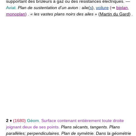
supportant des brûleurs à gaz ou des résistances électriques. —
Aviat.
Plan de sustentation d'un avion :
aile(
s
),
voilure
(
⇒
biplan
,
monoplan
)
.
« les vastes plans noirs des ailes »
(
Martin du Gard
)
.
2
♦
(1680)
Géom.
Surface contenant entièrement toute droite
joignant deux de ses points.
Plans sécants, tangents. Plans
parallèles; perpendiculaires. Plan de symétrie. Dans la géométrie