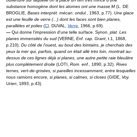
substance homogène dont les atomes ont une masse M
(L. DE
BROGLIE,
Bases interprét. mécan. ondul.
, 1963, p.77).
Une glace
est une feuille de verre (...) dont les faces sont bien planes,
parallèles et polies
(
Cl
. DUVAL,
Verre
, 1966, p.69).
—
Qui donne l'impression d'une telle surface. Synon.
plat.
Les
planes immensités du sud
(VERNE,
Enf. cap. Grant
, t.1, 1868,
p.210).
Du côté de l'ouest, au bout des lointains, je cherchais des
yeux la mer qui, parfois, quand on était allé très loin, montrait au-
dessus de ces lignes déjà si planes, une autre petite raie bleuâtre
plus complètement droite
(LOTI,
Rom. enf.
, 1890, p.32).
Rives
ternes, vert-de-grisées, si pareilles incessamment, entre lesquelles
nous ramions encore, si planes, si calmes, si closes
(GIDE,
Voy.
Urien
, 1893, p.43).